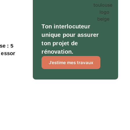
Ton interlocuteur
unique pour assurer
ton projet de
se : 5
rénovation.
n essor
J’estime mes travaux