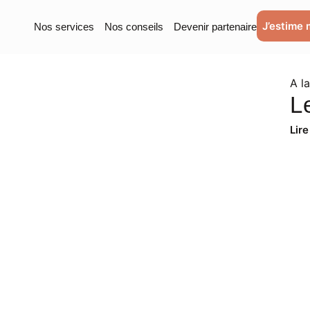
J’estime 
Nos services
Nos conseils
Devenir partenaire
A l
L
Lire