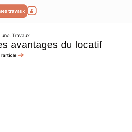
mes travaux
a une
,
Travaux
es avantages du locatif
 l'article