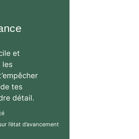
Nous al
loin qu’u
iance
plateforme
ile et
 les
 t’empêcher
 de tes
re détail.
té
ur l’état d’avancement