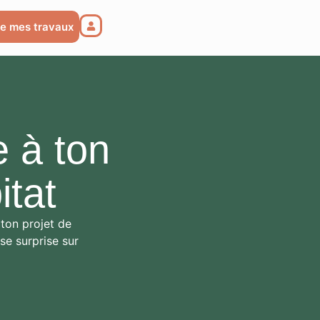
me mes travaux
estime mes travaux
 à ton
itat
 ton projet de
se surprise sur