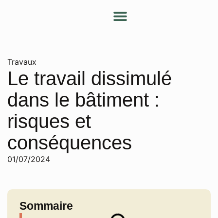
Nos services
Nos conseils
Devenir partenaire
Mon espace client
Travaux
Le travail dissimulé
dans le bâtiment :
risques et
conséquences
01/07/2024
Sommaire