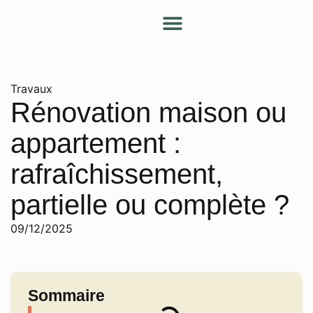
Nos services
Nos conseils
Devenir partenaire
Mon espace client
Travaux
Rénovation maison ou
appartement :
rafraîchissement,
partielle ou complète ?
09/12/2025
Sommaire