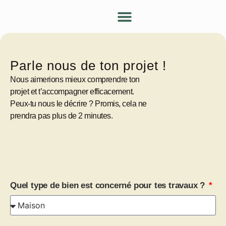
Nos services
Nos conseils
Devenir partenaire
Mon espace client
Parle nous de ton projet !
Nous aimerions mieux comprendre ton
projet et t’accompagner efficacement.
Peux-tu nous le décrire ? Promis, cela ne
prendra pas plus de 2 minutes.
Quel type de bien est concerné pour tes travaux ?