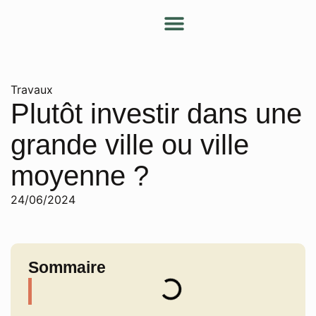
Nos services
Nos conseils
Devenir partenaire
Mon espace client
Travaux
Plutôt investir dans une
grande ville ou ville
moyenne ?
24/06/2024
Sommaire